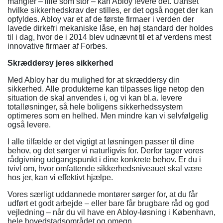
mangler – lille som stor – kan Abloy levere det. Uanset
hvilke sikkerhedskrav der stilles, er det også noget der kan
opfyldes. Abloy var et af de første firmaer i verden der
lavede dirkefri mekaniske låse, en høj standard der holdes
til i dag, hvor de i 2014 blev udnævnt til et af verdens mest
innovative firmaer af Forbes.
Skræddersy jeres sikkerhed
Med Abloy har du mulighed for at skræddersy din
sikkerhed. Alle produkterne kan tilpasses lige netop den
situation de skal anvendes i, og vi kan bl.a. levere
totalløsninger, så hele boligens sikkerhedssystem
optimeres som en helhed. Men mindre kan vi selvfølgelig
også levere.
I alle tilfælde er det vigtigt at løsningen passer til dine
behov, og det sørger vi naturligvis for. Derfor tager vores
rådgivning udgangspunkt i dine konkrete behov. Er du i
tvivl om, hvor omfattende sikkerhedsniveauet skal være
hos jer, kan vi effektivt hjælpe.
Vores særligt uddannede montører sørger for, at du får
udført et godt arbejde – eller bare får brugbare råd og god
vejledning – når du vil have en Abloy-løsning i København,
hele hovedstadsområdet og omegn.