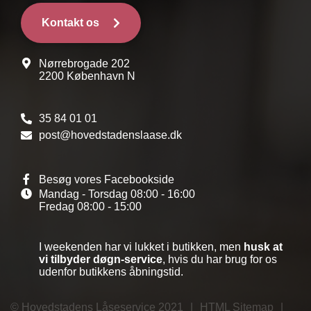
Kontakt os
Nørrebrogade 202
2200 København N
35 84 01 01
post@hovedstadenslaase.dk
Besøg vores Facebookside
Mandag - Torsdag
08:00 - 16:00
Fredag
08:00 - 15:00
I weekenden har vi lukket i butikken, men
husk at
vi tilbyder døgn-service
, hvis du har brug for os
udenfor butikkens åbningstid.
© Hovedstadens Låseservice 2021
|
HTML Sitemap
|